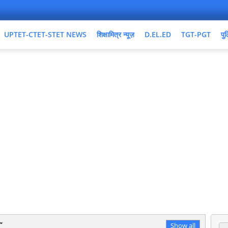
UPTET-CTET-STET NEWS
शिक्षामित्र न्यूज़
D.EL.ED
TGT-PGT
पुल
Show all