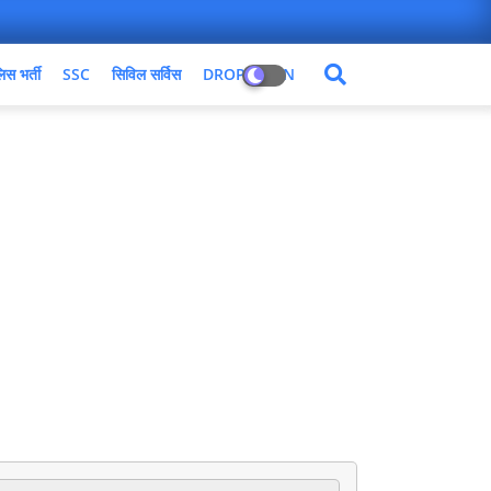
िस भर्ती
SSC
सिविल सर्विस
DROPDOWN