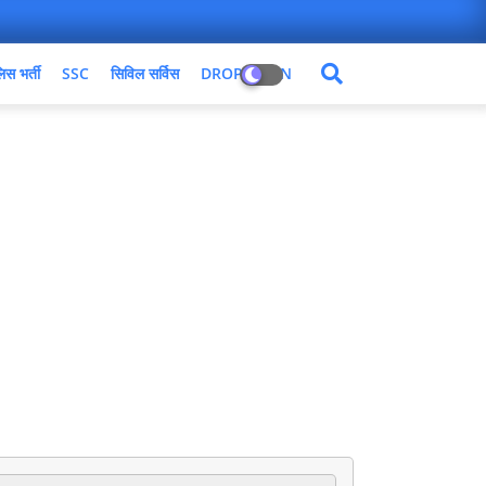
िस भर्ती
SSC
सिविल सर्विस
DROPDOWN