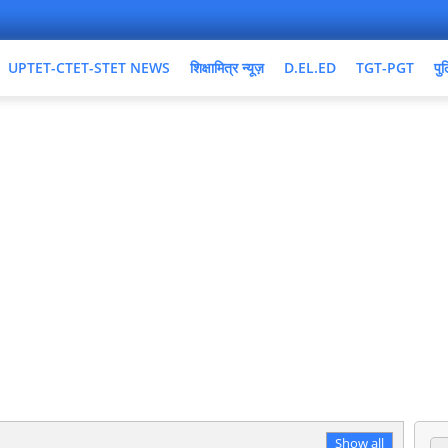
UPTET-CTET-STET NEWS
शिक्षामित्र न्यूज़
D.EL.ED
TGT-PGT
पुल
Show all