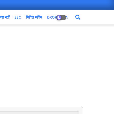
िस भर्ती
SSC
सिविल सर्विस
DROPDOWN