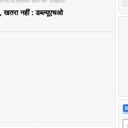
िक बढ़ रहा एचएमपीवी, खतरा नहीं : डब्ल्यूएचओ
, खतरा नहीं : डब्ल्यूएचओ