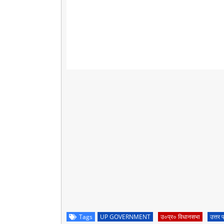
Tags
UP GOVERNMENT
उ०प्र० विधानसभा
उत्तर 