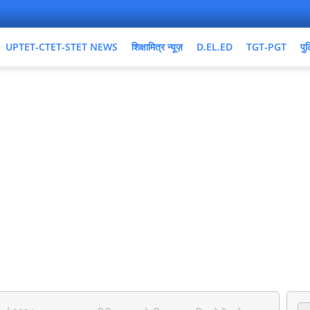
UPTET-CTET-STET NEWS
शिक्षामित्र न्यूज़
D.EL.ED
TGT-PGT
पुल