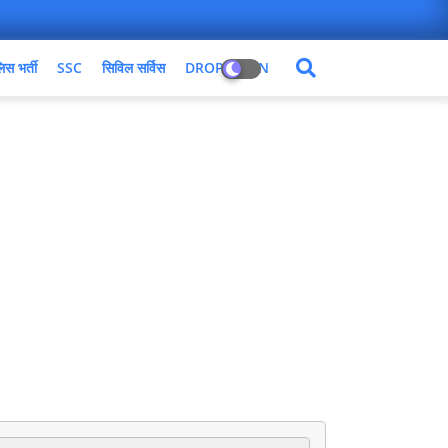
िस भर्ती
SSC
सिविल सर्विस
DROPDOWN