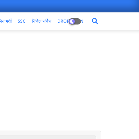
िस भर्ती
SSC
सिविल सर्विस
DROPDOWN