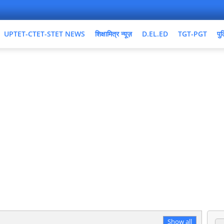
UPTET-CTET-STET NEWS
शिक्षामित्र न्यूज़
D.EL.ED
TGT-PGT
पुल
Show all