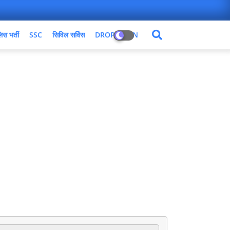
िस भर्ती
SSC
सिविल सर्विस
DROPDOWN