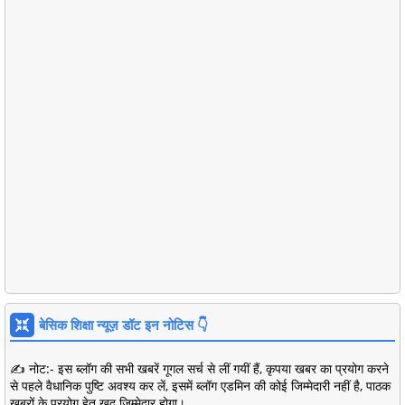
बेसिक शिक्षा न्यूज़ डॉट इन नोटिस 👇
✍️ नोट:- इस ब्लॉग की सभी खबरें गूगल सर्च से लीं गयीं हैं, कृपया खबर का प्रयोग करने
से पहले वैधानिक पुष्टि अवश्य कर लें, इसमें ब्लॉग एडमिन की कोई जिम्मेदारी नहीं है, पाठक
ख़बरों के प्रयोग हेतु खुद जिम्मेदार होगा।