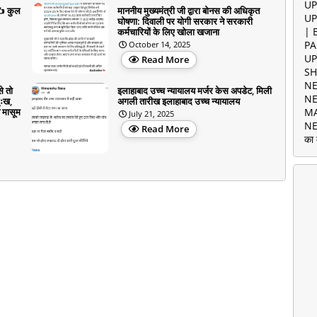
UP
✍️ कुल
माननीय मुख्यमंत्री जी द्वारा बोनस की अधिकृत
UP
घोषणा: दिवाली पर योगी सरकार ने सरकारी
| 
कर्मचारियों के लिए खोला खजाना
PA
October 14, 2025
UP
Read More
SH
NE
े तो
इलाहाबाद उच्च न्यायालय मर्जर केस अपडेट, मिली
NE
ुःख,
अगली तारीख इलाहाबाद उच्च न्यायालय
 मासूम
MA
July 21, 2025
NE
Read More
का 