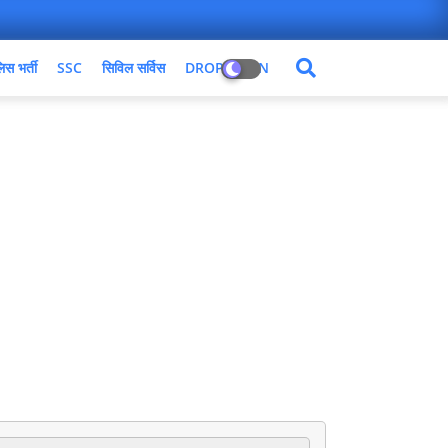
िस भर्ती
SSC
सिविल सर्विस
DROPDOWN