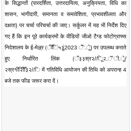
के सिद्धान्तों (पारदर्शिता, उत्तरदायित्व, अनुक्रियता, विधि का
शासन, भागीदारी, समानता व समावेशिता, प्रभावशीलता और
दक्षता) पर चर्चा परिचर्चा की जाए। सर्कुलर में यह भी निर्देश दिए
गए हैं कि इन पूरे कार्यक्रमों के वीडियों जीओ टैग्ड फोटोग्राफ्स
निदेशालय के ई-मेल्र्र (ेीँिं५३ुं2023 ॅें’.ूे) पर उपलब्ध कराते
हुए निर्धारित लिंक (ँ३३स्र२//ूि२.ॅॅ’ी.ूे/
२स्र१ीं२िीीँ३२//ि में गतिविधि आयोजन की तिथि को अपरान्ह 4
बजे तक फीड जरूर करा दें।