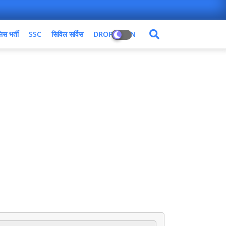
िस भर्ती
SSC
सिविल सर्विस
DROPDOWN