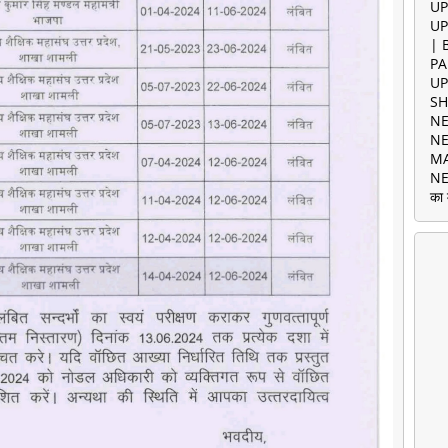
UP
UP
| 
PA
UP
SH
NE
NE
MA
NE
का 