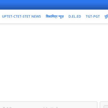
UPTET-CTET-STET NEWS
शिक्षामित्र न्यूज़
D.EL.ED
TGT-PGT
पुल