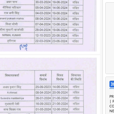
PR
| 
CO
NE