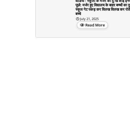
वीडियो : स्कूलों के मर्जर का दु:ख कोई इनस
पूछो: मर्जर हुए विद्यालय के बाहर बच्चों का द
स्कूल गेट पकड़ कर विलख विलख कर रोते
बच्चे
July 21, 2025
Read More