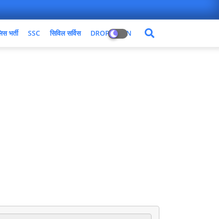
िस भर्ती
SSC
सिविल सर्विस
DROPDOWN