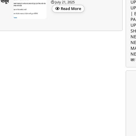
 मासूम
UP
July 21, 2025
UP
Read More
| 
PA
UP
SH
NE
NE
MA
NE
का 