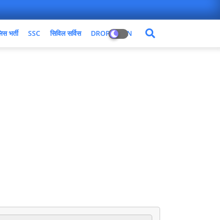
िस भर्ती
SSC
सिविल सर्विस
DROPDOWN