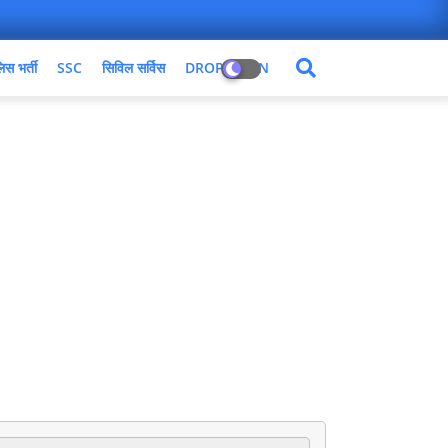
िस भर्ती
SSC
सिविल सर्विस
DROPDOWN