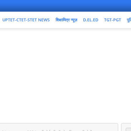
UPTET-CTET-STET NEWS
शिक्षामित्र न्यूज़
D.EL.ED
TGT-PGT
पुल