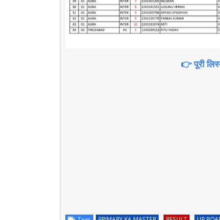
👉 पूरी लिस
Tags
PRIMARY KA MASTER
RESULT
UP BOA