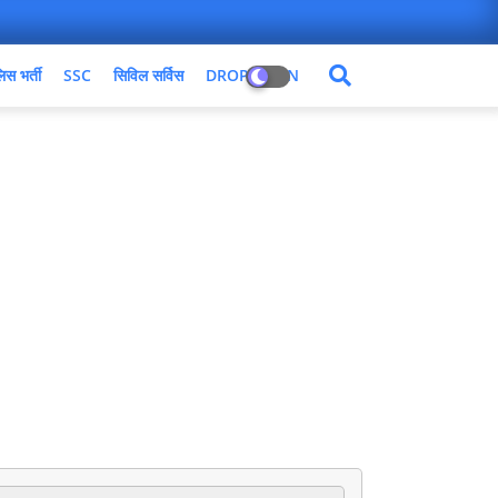
िस भर्ती
SSC
सिविल सर्विस
DROPDOWN