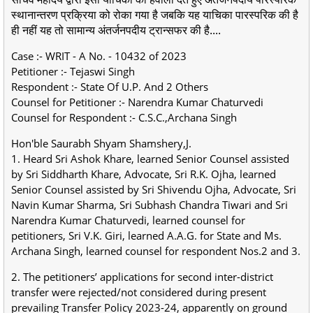
स्थानान्तरण प्रक्रिया को रोका गया है जबकि यह याचिका पारस्परिक की है
ही नहीं यह तो सामान्य अंतर्जनपदीय ट्रान्सफर की है....
Case :- WRIT - A No. - 10432 of 2023
Petitioner :- Tejaswi Singh
Respondent :- State Of U.P. And 2 Others
Counsel for Petitioner :- Narendra Kumar Chaturvedi
Counsel for Respondent :- C.S.C.,Archana Singh
Hon'ble Saurabh Shyam Shamshery,J.
1. Heard Sri Ashok Khare, learned Senior Counsel assisted
by Sri Siddharth Khare, Advocate, Sri R.K. Ojha, learned
Senior Counsel assisted by Sri Shivendu Ojha, Advocate, Sri
Navin Kumar Sharma, Sri Subhash Chandra Tiwari and Sri
Narendra Kumar Chaturvedi, learned counsel for
petitioners, Sri V.K. Giri, learned A.A.G. for State and Ms.
Archana Singh, learned counsel for respondent Nos.2 and 3.
2. The petitioners’ applications for second inter-district
transfer were rejected/not considered during present
prevailing Transfer Policy 2023-24, apparently on ground