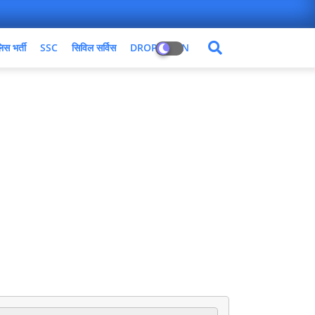
िस भर्ती
SSC
सिविल सर्विस
DROPDOWN