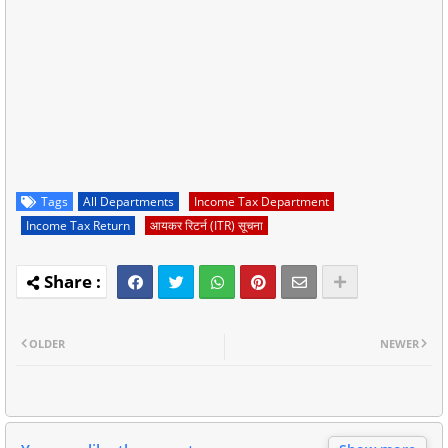
Tags
All Departments
Income Tax Department
Income Tax Return
आयकर रिटर्न (ITR) सूचना
OLDER
NEWER