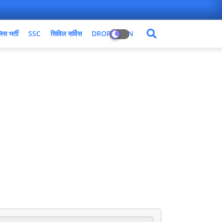
िस भर्ती
SSC
सिविल सर्विस
DROPDOWN