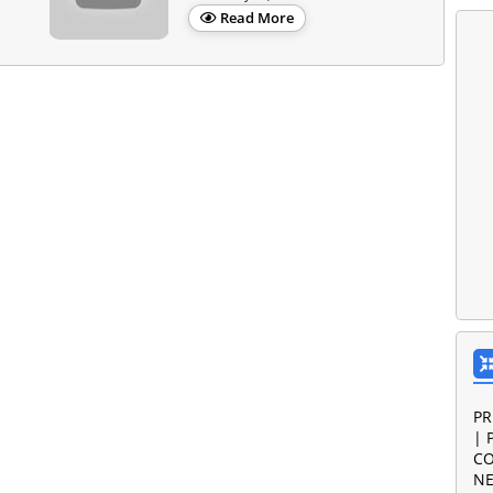
Read More
PR
| 
CO
NE