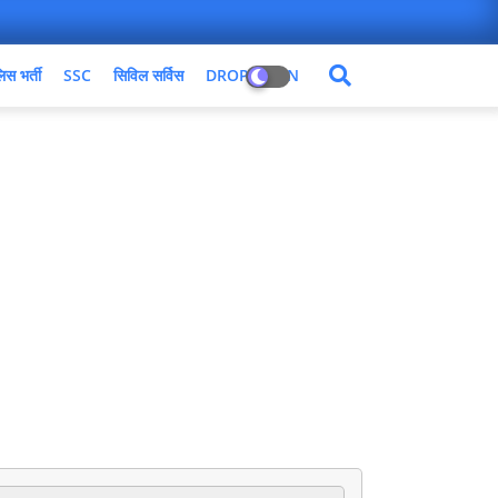
िस भर्ती
SSC
सिविल सर्विस
DROPDOWN