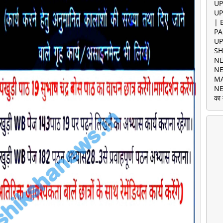
UP
UP
| 
PA
UP
SH
NE
NE
MA
NE
का 