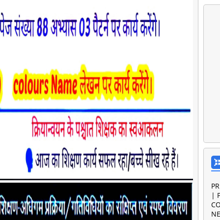
PR
| 
CO
NE