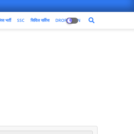
िस भर्ती
SSC
सिविल सर्विस
DROPDOWN