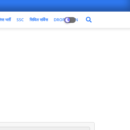
िस भर्ती
SSC
सिविल सर्विस
DROPDOWN