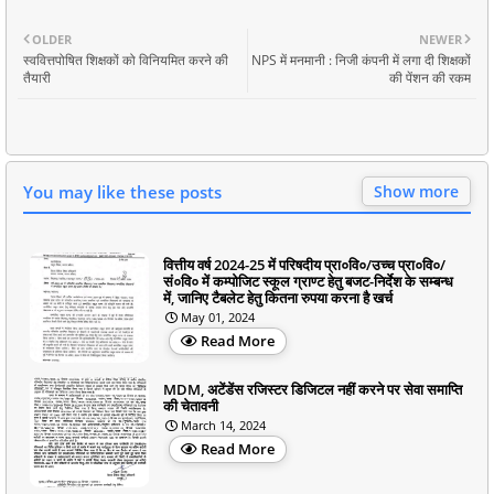
OLDER
NEWER
स्ववित्तपोषित शिक्षकों को विनियमित करने की
NPS में मनमानी : निजी कंपनी में लगा दी शिक्षकों
तैयारी
की पेंशन की रकम
You may like these posts
Show more
वित्तीय वर्ष 2024-25 में परिषदीय प्रा०वि०/उच्च प्रा०वि०/
सं०वि० में कम्पोजिट स्कूल ग्राण्ट हेतु बजट-निर्देश के सम्बन्ध
में, जानिए टैबलेट हेतु कितना रुपया करना है खर्च
May 01, 2024
Read More
MDM, अटेंडेंस रजिस्टर डिजिटल नहीं करने पर सेवा समाप्ति
की चेतावनी
March 14, 2024
Read More