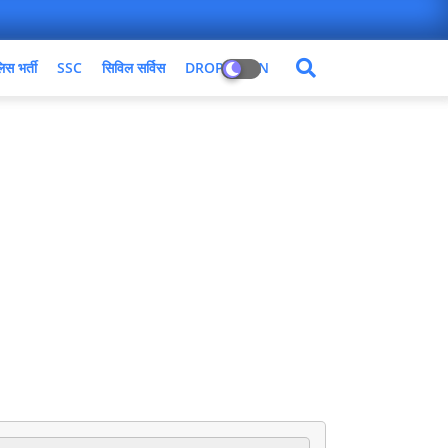
िस भर्ती
SSC
सिविल सर्विस
DROPDOWN