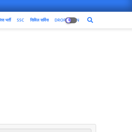
िस भर्ती
SSC
सिविल सर्विस
DROPDOWN