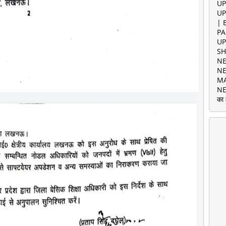
UP
UP
| 
PA
UP
SH
NE
NE
MA
NE
का 