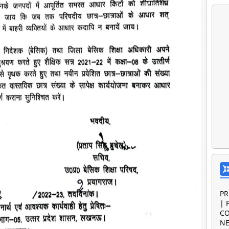
PR
| 
CO
NE