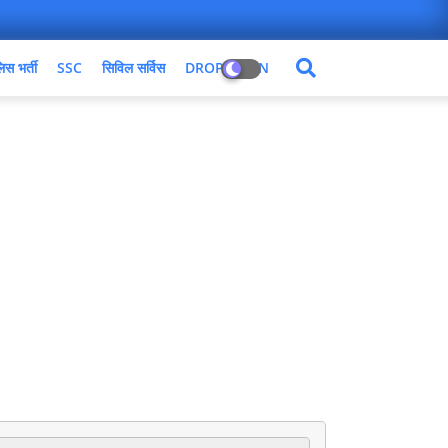
िस भर्ती
SSC
सिविल सर्विस
DROPDOWN